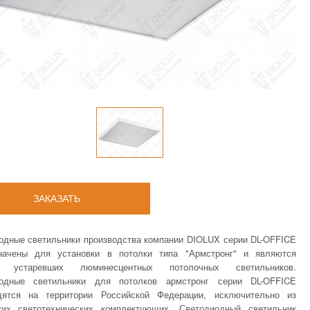
ЗАКАЗАТЬ
одные светильники производства компании DIOLUX серии DL-OFFICE
начены для установки в потолки типа "Армстронг" и являются
й устаревших люминесцентных потолочных светильников.
иодные светильники для потолков армстронг серии DL-OFFICE
дятся на территории Российской Федерации, исключительно из
ких светотехнических комплектующих. Светодиодный светильник