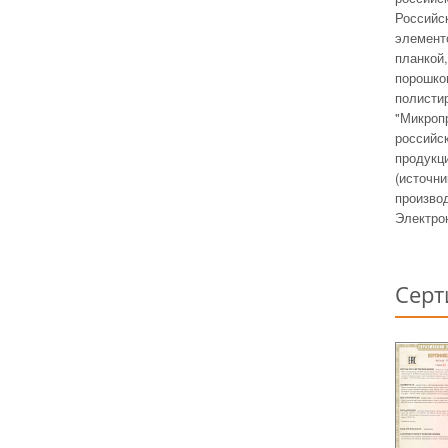
Россий
элемент
планкой
порошко
полист
"Микро
российс
продук
(источн
произво
Электро
Серт