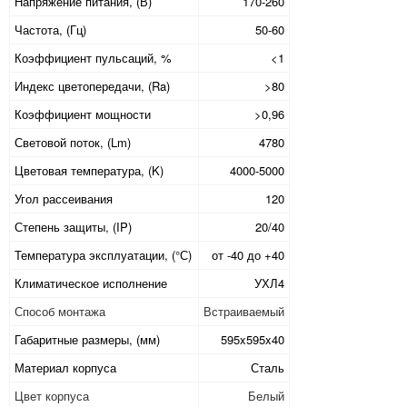
Напряжение питания, (В)
170-260
Частота, (Гц)
50-60
Коэффициент пульсаций, %
<1
Индекс цветопередачи, (Ra)
>80
Коэффициент мощности
>0,96
Световой поток, (Lm)
4780
Цветовая температура, (K)
4000-5000
Угол рассеивания
120
Степень защиты, (IP)
20/40
Температура эксплуатации, (°С)
от -40 до +40
Климатическое исполнение
УХЛ4
Способ монтажа
Встраиваемый
Габаритные размеры, (мм)
595x595x40
Материал корпуса
Сталь
Цвет корпуса
Белый