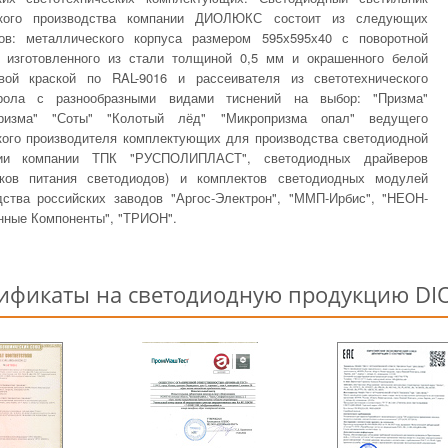
ского производства компании ДИОЛЮКС состоит из следующих
ов: металлического корпуса размером 595х595х40 с поворотной
, изготовленного из стали толщиной 0,5 мм и окрашенного белой
вой краской по RAL-9016 и рассеивателя из светотехнического
ирола с разнообразными видами тиснений на выбор: "Призма"
призма" "Соты" "Колотый лёд" "Микропризма опал" ведущего
кого производителя комплектующих для производства светодиодной
ции компании ТПК "РУСПОЛИПЛАСТ", светодиодных драйверов
иков питания светодиодов) и комплектов светодиодных модулей
дства российских заводов "Аргос-Электрон", "ММП-Ирбис", "НЕОН-
нные Компоненты", "ТРИОН".
ификаты на светодиодную продукцию DI